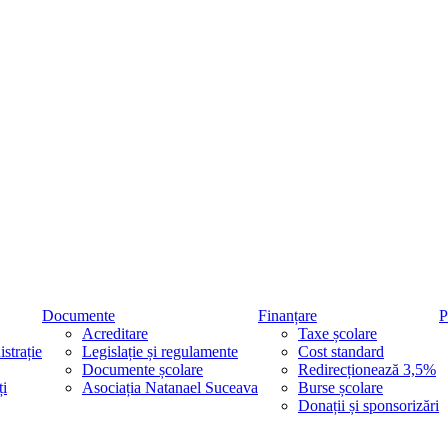
Documente
Finanțare
P
Acreditare
Taxe școlare
strație
Legislație și regulamente
Cost standard
Documente școlare
Redirecționează 3,5%
ți
Asociația Natanael Suceava
Burse școlare
Donații și sponsorizări