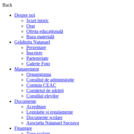
Back
Despre noi
Scurt istoric
Orar
Oferta educațională
Baza materială
Grădinița Natanael
Prezentare
Înscriere
Parteneriate
Galerie Foto
Management
Organigrama
Consiliul de administrație
Comisia CEAC
Comitetul de părinți
Consiliul elevilor
Documente
Acreditare
Legislație și regulamente
Documente școlare
Asociația Natanael Suceava
Finanțare
Taxe școlare