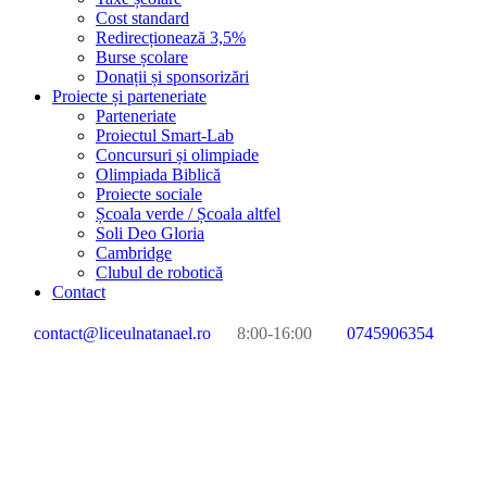
Cost standard
Redirecționează 3,5%
Burse școlare
Donații și sponsorizări
Proiecte și parteneriate
Parteneriate
Proiectul Smart-Lab
Concursuri și olimpiade
Olimpiada Biblică
Proiecte sociale
Școala verde / Școala altfel
Soli Deo Gloria
Cambridge
Clubul de robotică
Contact
contact@liceulnatanael.ro
8:00-16:00
0745906354