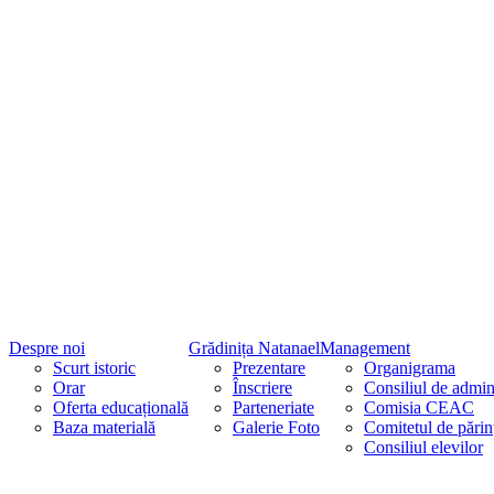
Despre noi
Grădinița Natanael
Management
Scurt istoric
Prezentare
Organigrama
Orar
Înscriere
Consiliul de admini
Oferta educațională
Parteneriate
Comisia CEAC
Baza materială
Galerie Foto
Comitetul de părin
Consiliul elevilor