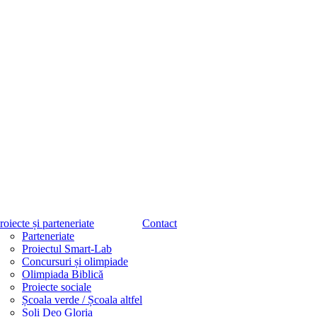
roiecte și parteneriate
Contact
Parteneriate
Proiectul Smart-Lab
Concursuri și olimpiade
Olimpiada Biblică
Proiecte sociale
Școala verde / Școala altfel
Soli Deo Gloria